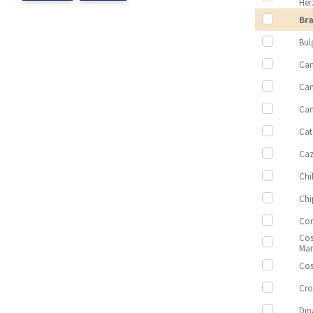
Her
Bra
Bul
Ca
Ca
Ca
Cat
Caz
Chi
Chi
Cor
Cos
Mar
Cos
Cro
Di