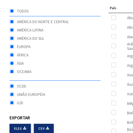
País
TODOS
Áfr
AMÉRICA DO NORTE E CENTRAL
Alb
AMÉRICA LATINA
Al
AMÉRICA DO SUL
Ará
EUROPA
Sau
ÁFRICA
Arg
ÁSIA
Arg
OCEANIA
Aus
Áus
OCDE
Aze
UNIÃO EUROPÉIA
G20
Bél
Bie
EXPORTAR
Bol
XLSX
CSV
Bós