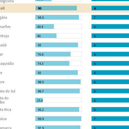
zegovina
sil
90
6
gária
94.5
7
marões
40.4
6
mboja
46
6
nadá
93
6
ar
76.6
6
aquistão
74.3
6
le
92
6
pre
98.5
6
eia do Sul
96.7
6
ta do
15.6
6
fim
ta Rica
95.2
6
ácia
99.9
7
namarca
97.9
6