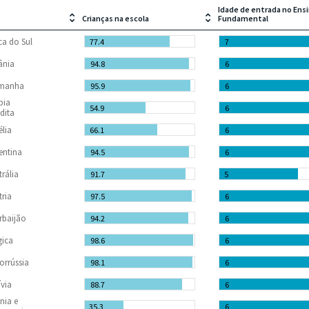
Idade de entrada no Ens
Crianças na escola
Fundamental
ica do Sul
77.4
7
ânia
94.8
6
emanha
95.9
6
bia
54.9
6
dita
élia
66.1
6
entina
94.5
6
trália
91.7
5
tria
97.5
6
rbaijão
94.2
6
gica
98.6
6
lorrússia
98.1
6
ívia
88.7
6
nia e
35.3
6